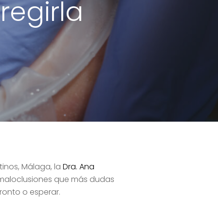
regirla
inos, Málaga, la
Dra. Ana
as maloclusiones que más dudas
pronto o esperar.