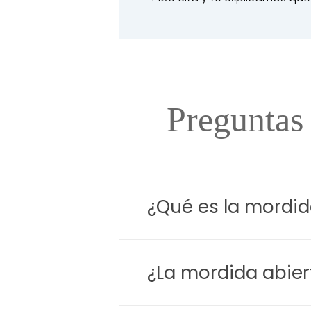
Preguntas 
¿Qué es la mordid
La mordida abierta es una maloc
frecuente es la anterior: los i
¿La mordida abier
confirma con exploración clínica