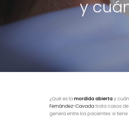
y cuán
¿Qué es la
mordida abierta
y cuán
Fernández-Cavada
trata casos d
genera entre los pacientes: si tiene 
Hit enter to search or ESC to close