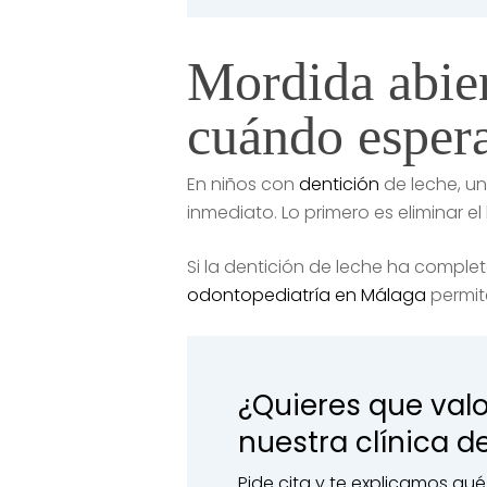
Mordida abier
cuándo esper
En niños con
dentición
de leche, u
inmediato. Lo primero es eliminar el
Si la dentición de leche ha complet
odontopediatría en Málaga
permite
¿Quieres que val
nuestra clínica d
Pide cita y te explicamos qu