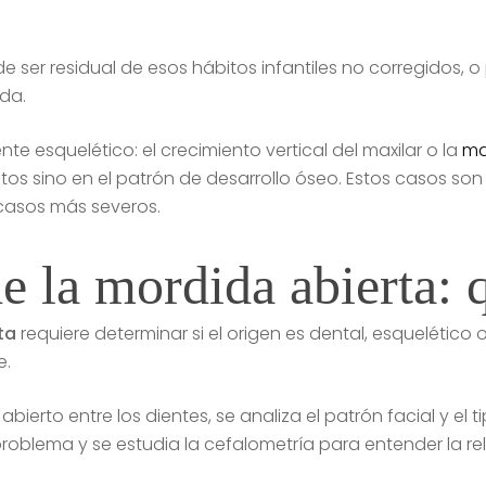
de ser residual de esos hábitos infantiles no corregidos
ida.
 esquelético: el crecimiento vertical del maxilar o la
ma
itos sino en el patrón de desarrollo óseo. Estos casos s
 casos más severos.
e la mordida abierta: 
ta
requiere determinar si el origen es dental, esquelético
e.
abierto entre los dientes, se analiza el patrón facial y el t
oblema y se estudia la cefalometría para entender la rela