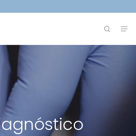
search
Menu
iagnóstico