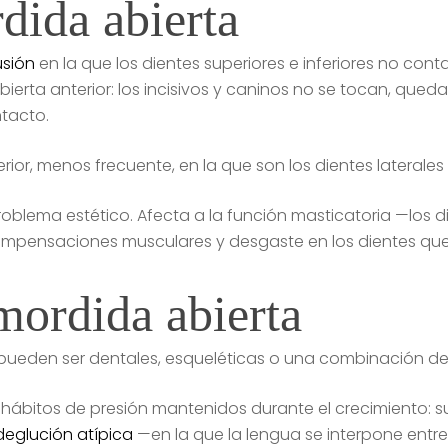
dida abierta
usión
en la que los dientes superiores e inferiores no contac
ierta anterior: los incisivos y caninos no se tocan, queda
ntacto.
ior, menos frecuente, en la que son los dientes laterales
roblema estético. Afecta a la función masticatoria —los 
mpensaciones musculares y desgaste en los dientes que
mordida abierta
pueden ser dentales, esqueléticas o una combinación d
hábitos de presión mantenidos durante el crecimiento: s
deglución atípica
—en la que la lengua se interpone entre 