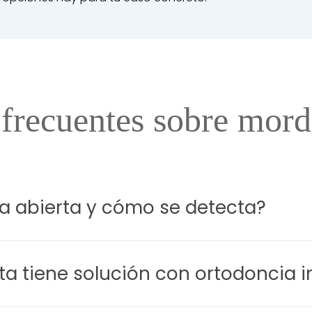
frecuentes sobre mord
a abierta y cómo se detecta?
lusión en la que los dientes superiores e inferiores no conta
ncisivos no se tocan aunque los molares sí estén en contacto.
ta tiene solución con ortodoncia in
 y radiológica.