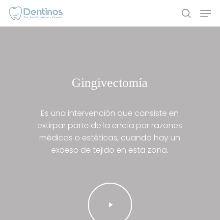
Skip
Men
to
search
main
content
Gingivectomía
Es una intervención que consiste en
extirpar parte de la encía por razones
médicas o estéticas, cuando hay un
exceso de tejido en esta zona.
Play
Video