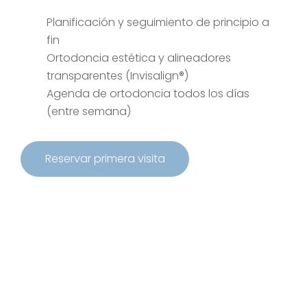
Planificación y seguimiento de principio a
fin
Ortodoncia estética y alineadores
transparentes (Invisalign®)
Agenda de ortodoncia todos los días
(entre semana)
R
e
s
e
r
v
a
r
p
r
i
m
e
r
a
v
i
s
i
t
a