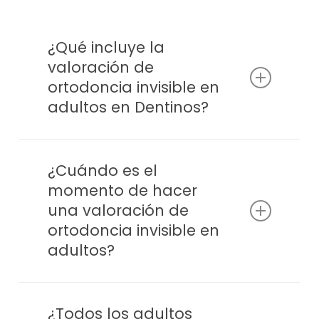
¿Qué incluye la
valoración de
ortodoncia invisible en
adultos en Dentinos?
Exploración clínica completa, análisis de la
mordida y las encías, fotografías
¿Cuándo es el
intraorales y extraorales, y escáner intraoral
momento de hacer
o radiografías si el caso lo requiere. El
una valoración de
objetivo es tener la información suficiente
para un diagnóstico real antes de
ortodoncia invisible en
proponer ningún tratamiento.
adultos?
Cuando llevas tiempo pensándolo,
cuando los dientes han vuelto a moverse
¿Todos los adultos