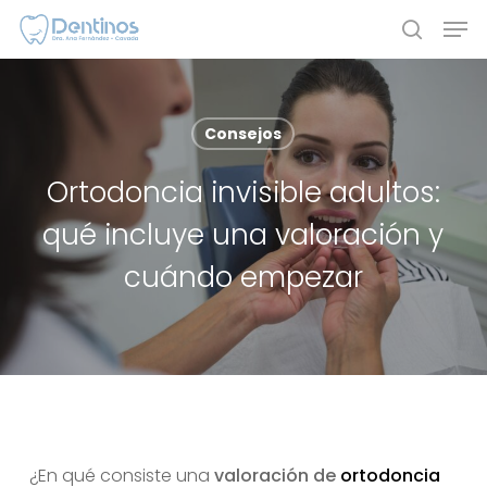
Skip
Men
to
search
main
content
Consejos
Ortodoncia invisible adultos:
qué incluye una valoración y
cuándo empezar
¿En qué consiste una
valoración de
ortodoncia