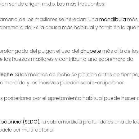
en ser de origen mixto. Las más frecuentes:
 tamaño de los maxilares se heredan. Una
mandíbula
más p
sobremordida. Es la causa más habitual y también la que 
prolongada del pulgar, el uso del
chupete
más allá de los
e los huesos maxilares y contribuir a una sobremordida.
leche
.
Si los molares de leche se pierden antes de tiempo, 
la mordida y los incisivos pueden sobre-erupcionar.
es posteriores por el apretamiento habitual puede hacer 
todoncia (SEDO)
, la sobremordida profunda es una de l
uele ser multifactorial.