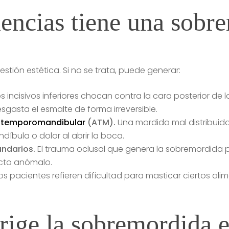
encias tiene una sobr
tión estética. Si no se trata, puede generar:
s incisivos inferiores chocan contra la cara posterior de l
gasta el esmalte de forma irreversible.
n temporomandibular
(ATM).
Una mordida mal distribuida
íbula o dolor al abrir la boca.
ndarios.
El trauma oclusal que genera la sobremordida p
acto anómalo.
s pacientes refieren dificultad para masticar ciertos ali
ige la sobremordida e