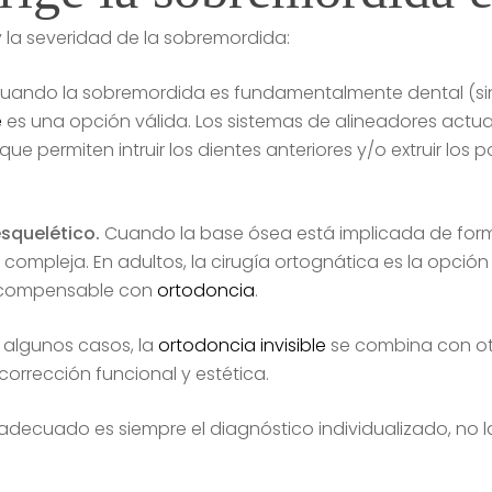
 la severidad de la sobremordida:
uando la sobremordida es fundamentalmente dental (sin
e
es una opción válida. Los sistemas de alineadores actu
que permiten intruir los dientes anteriores y/o extruir los 
quelético.
Cuando la base ósea está implicada de forma 
compleja. En adultos, la cirugía ortognática es la opció
s compensable con
ortodoncia
.
 algunos casos, la
ortodoncia invisible
se combina con otro
corrección funcional y estética.
decuado es siempre el diagnóstico individualizado, no l