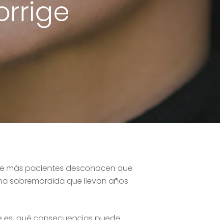
rrige
 que más pacientes desconocen que
una sobremordida que llevan años
é es, qué consecuencias puede