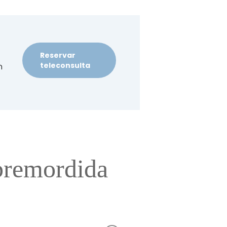
Reservar
teleconsulta
n
obremordida