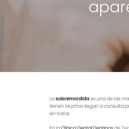
apar
La
sobremordida
es una de las ma
tienen. Muchos llegan a consulta 
sin tratar.
Hit enter to search or ESC to close
En la
Clínica Dental Dentinos
de Tea