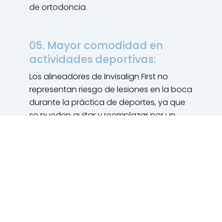
de ortodoncia.
05. Mayor comodidad en
actividades deportivas:
Los alineadores de Invisalign First no
representan riesgo de lesiones en la boca
durante la práctica de deportes, ya que
se pueden quitar y reemplazar por un
protector bucal deportivo.
¿Qué hay que tener en cuenta
a la hora de empezar el