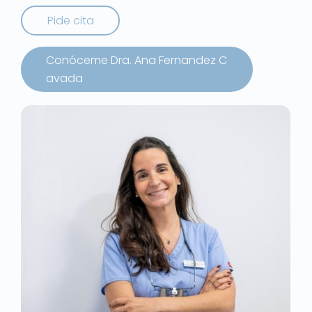
P
i
d
e
c
i
t
a
C
o
n
ó
c
e
m
e
D
r
a
.
A
n
a
F
e
r
n
a
n
d
e
z
C
a
v
a
d
a