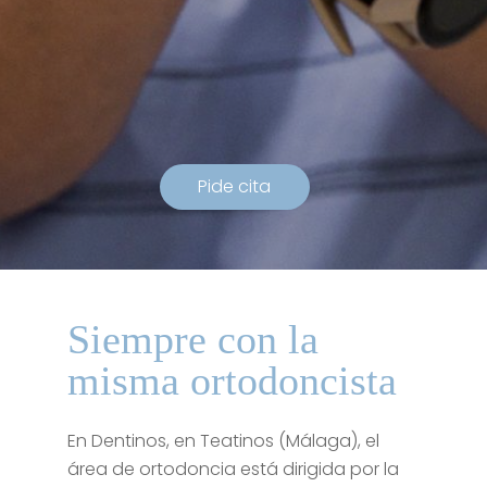
P
i
d
e
c
i
t
a
Siempre con la
misma ortodoncista
En Dentinos, en Teatinos (Málaga), el
área de ortodoncia está dirigida por la