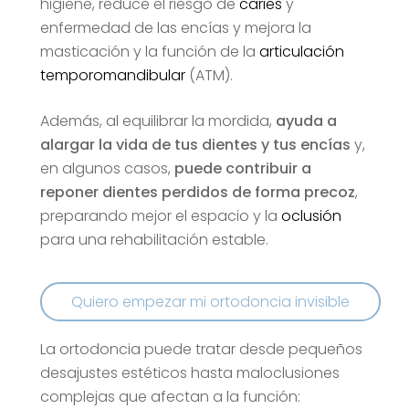
higiene, reduce el riesgo de
caries
y
enfermedad de las encías y mejora la
masticación y la función de la
articulación
temporomandibular
(ATM).
Además, al equilibrar la mordida,
ayuda a
alargar la vida de tus dientes y tus encías
y,
en algunos casos,
puede contribuir a
reponer dientes perdidos de forma precoz
,
preparando mejor el espacio y la
oclusión
para una rehabilitación estable.
Q
u
i
e
r
o
e
m
p
e
z
a
r
m
i
o
r
t
o
d
o
n
c
i
a
i
n
v
i
s
i
b
l
e
La ortodoncia puede tratar desde pequeños
desajustes estéticos hasta maloclusiones
complejas que afectan a la función: