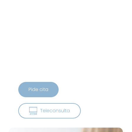
P
i
d
e
c
i
t
a
T
e
l
e
c
o
n
s
u
l
t
a