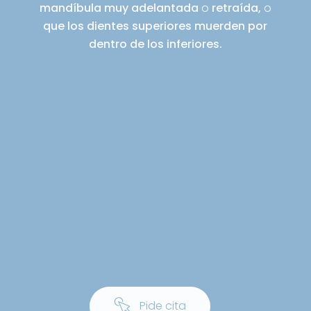
mandíbula muy adelantada
o
retraída,
o
que los dientes superiores muerden por
dentro de los inferiores.
P
i
d
e
c
i
t
a