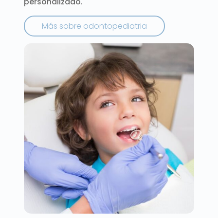
personalizado.
M
á
s
s
o
b
r
e
o
d
o
n
t
o
p
e
d
i
a
t
r
i
a