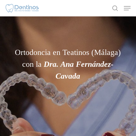
Skip
Men
to
search
main
content
Ortodoncia en Teatinos (Málaga)
con la
Dra. Ana Fernández-
Cavada