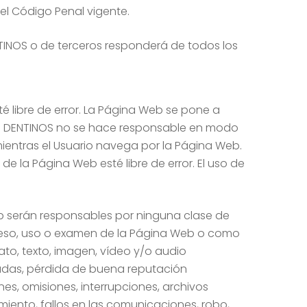
el Código Penal vigente.
NTINOS o de terceros responderá de todos los
é libre de error. La Página Web se pone a
ipo. DENTINOS no se hace responsable en modo
mientras el Usuario navega por la Página Web.
 la Página Web esté libre de error. El uso de
eb serán responsables por ninguna clase de
acceso, uso o examen de la Página Web o como
ato, texto, imagen, vídeo y/o audio
padas, pérdida de buena reputación
es, omisiones, interrupciones, archivos
amiento, fallos en las comunicaciones, robo,