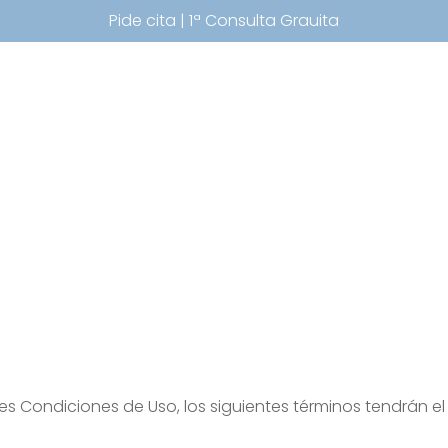
Pide cita | 1ª Consulta Grauita
tes Condiciones de Uso, los siguientes términos tendrán e