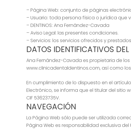
– Página Web: conjunto de páginas electróni
– Usuario: toda persona física o jurídica que v
– DENTINOS: Ana Fernández-Cavada
– Aviso Legal: las presentes condiciones.
– Servicios: los servicios ofrecidos y prestad
DATOS IDENTIFICATIVOS DEL
Ana Fernández-Cavada es propietaria de los 
www.clinicadentaldentinos.com, así como lo
En cumplimiento de lo dispuesto en el artículo
Electrónico, se informa que el titular del si
CIF 53623735V.
NAVEGACIÓN
Hit enter to search or ESC to close
La Página Web sólo puede ser utilizada corre
Página Web es responsabilidad exclusiva del U