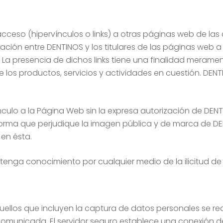
eso (hipervínculos o links) a otras páginas web de las q
lación entre DENTINOS y los titulares de las páginas web a la
La presencia de dichos links tiene una finalidad merame
 los productos, servicios y actividades en cuestión. DEN
nculo a la Página Web sin la expresa autorización de DENT
 forma que perjudique la imagen pública y de marca de D
en ésta.
 tenga conocimiento por cualquier medio de la ilicitud d
quellos que incluyen la captura de datos personales se re
comunicada. El servidor seguro establece una conexión d