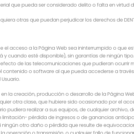
ial que pueda ser considerado delito o falta en virtud d
esquiera otras que puedan perjudicar los derechos de DE
e el acceso a la Página Web sea ininterrumpido o que est
está y cuando esté disponible), sin garantías de ningún t
 defecto de las telecomunicaciones que pudieran ocurrir 
 contenido o software al que pueda accederse a través de
 Usuario.
a en la creación, producción o desarrollo de la Página W
ualquier otra clase, que hubiere sido ocasionado por el 
io pudiera realizar a sus equipos, de cualquier archivo, d
n limitación- pérdida de ingresos o de ganancias antici
i ningún otro daño o pérdida que resulte de equivocacion
 la operación o transmisión, o cualquier fallo de funcion