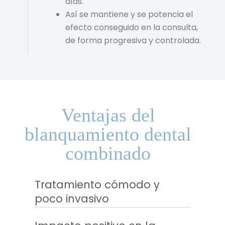
días.
Así se mantiene y se potencia el
efecto conseguido en la consulta,
de forma progresiva y controlada.
Ventajas del
blanquamiento dental
combinado
Tratamiento cómodo y
poco invasivo
Es un procedimiento
prácticamente