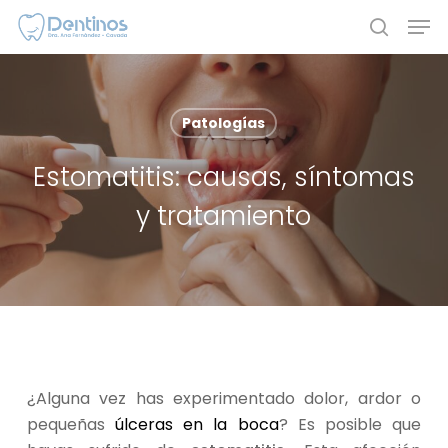
Skip
Men
to
search
main
content
Patologías
Estomatitis: causas, síntomas
y tratamiento
¿Alguna vez has experimentado dolor, ardor o
pequeñas
úlceras en la boca
? Es posible que