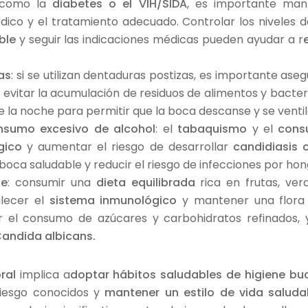
 como la
diabetes o el VIH/SIDA
, es importante man
dico y el tratamiento adecuado. Controlar los niveles
ble
y seguir las indicaciones médicas pueden ayudar a r
as
: si se utilizan dentaduras postizas, es importante as
 evitar la acumulación de residuos de alimentos y bacte
e la noche para permitir que la boca descanse y se ven
onsumo excesivo de alcohol
: el
tabaquismo
y el
cons
gico
y aumentar el riesgo de desarrollar
candidiasis o
ca saludable y reducir el riesgo de infecciones por hon
le
: consumir una
dieta equilibrada
rica en frutas, ver
lecer el
sistema inmunológico
y mantener una flora 
r el consumo de azúcares y carbohidratos refinados, 
andida albicans
.
ral
implica a
doptar hábitos saludables de higiene bu
riesgo conocidos y
mantener un estilo de vida salud