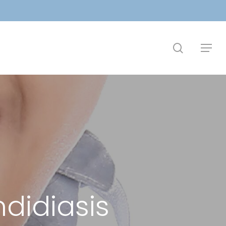
search
Menu
didiasis