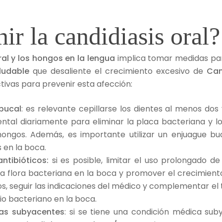
r la candidiasis oral
ral y los hongos en la lengua
implica tomar medidas pa
ludable
que desaliente el crecimiento excesivo de
Can
tivas para prevenir esta afección:
bucal
: es relevante cepillarse los dientes al menos do
 dental diariamente para eliminar la placa bacteriana y
ongos. Además, es importante utilizar un enjuague buc
 en la boca.
ntibióticos:
si es posible, limitar el uso prolongado de
de la flora bacteriana en la boca y promover el crecimien
icos, seguir las indicaciones del médico y complementar e
rio bacteriano en la boca.
cas subyacentes
: si se tiene una condición médica su