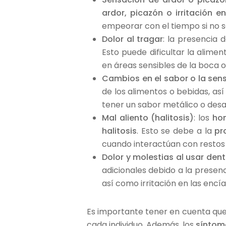
ardor, picazón o irritación e
empeorar con el tiempo si no 
Dolor al tragar
: la presencia 
Esto puede dificultar la alimen
en áreas sensibles de la boca o
Cambios en el sabor o la sens
de los alimentos o bebidas, a
tener un sabor metálico o desa
Mal aliento (halitosis)
: los
hon
halitosis
. Esto se debe a la
pr
cuando interactúan con restos 
Dolor y molestias al usar den
adicionales debido a la presen
así como irritación en las encía
Es importante tener en cuenta que
cada individuo. Además, los
síntom