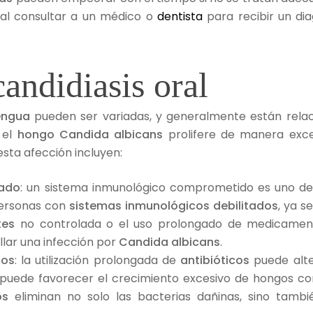
al consultar a un médico o
dentista
para recibir un di
candidiasis oral
lengua
pueden ser variadas, y generalmente están relac
 el
hongo
Candida albicans
prolifere de manera exce
esta afección incluyen:
tado
: un sistema inmunológico comprometido es uno de l
personas con
sistemas inmunológicos debilitados
, ya 
tes
no controlada o el uso prolongado de medicament
lar una infección por
Candida albicans
.
cos
: la utilización prolongada de
antibióticos
puede alter
e puede favorecer el crecimiento excesivo de hongos 
os
eliminan no solo las bacterias dañinas, sino tambi