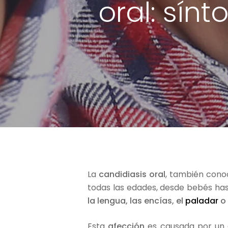
oral: sín
La
candidiasis oral
, también con
todas las edades, desde bebés has
la lengua, las encías, el
paladar
o 
Hit enter to search or ESC to close
Esta
afección
es causada por un 