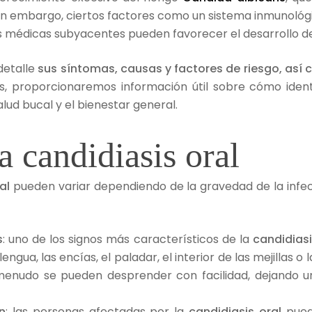
in embargo, ciertos factores como un sistema inmunológic
nes médicas subyacentes pueden favorecer el desarrollo d
detalle
sus síntomas, causas y factores de riesgo, así
s, proporcionaremos información útil sobre cómo ident
lud bucal y el bienestar general.
a candidiasis oral
ral
pueden variar dependiendo de la gravedad de la infe
s
: uno de los signos más característicos de la
candidias
ngua, las encías, el paladar, el interior de las mejillas
enudo se pueden desprender con facilidad, dejando una
n
: las personas afectadas por la
candidiasis oral
pue