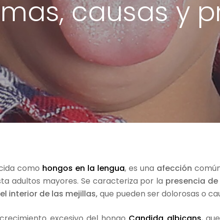
tomas, causas y 
ocida como
hongos en la lengua
, es una
afección
común 
ta adultos mayores. Se caracteriza por la
presencia de
el interior de las mejillas,
que pueden ser dolorosas o cau
crecimiento excesivo del hongo
Candida albicans
, qu