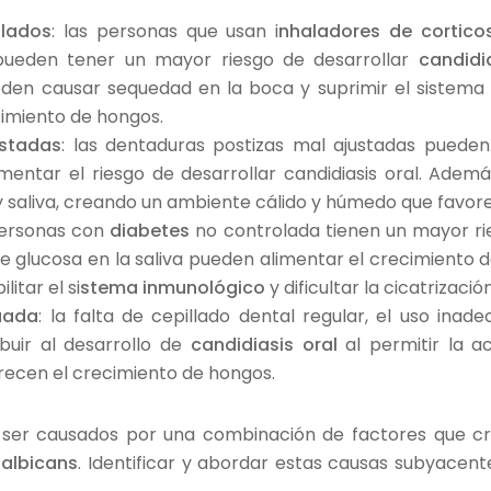
alados
: las personas que usan i
nhaladores de cortico
pueden tener un mayor riesgo de desarrollar
candidi
eden causar sequedad en la boca y suprimir el sistema 
cimiento de hongos.
ustadas
: las dentaduras postizas mal ajustadas pueden
entar el riesgo de desarrollar candidiasis oral. Adem
y saliva, creando un ambiente cálido y húmedo que favor
ersonas con
diabetes
no controlada tienen un mayor rie
 de glucosa en la saliva pueden alimentar el crecimient
itar el si
stema inmunológico
y dificultar la cicatrizaci
uada
: la falta de cepillado dental regular, el uso ina
buir al desarrollo de
candidiasis oral
al permitir la 
recen el crecimiento de hongos.
er causados por una combinación de factores que cr
albicans
. Identificar y abordar estas causas subyacen