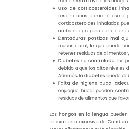
mantienen a raya a los hongos.
Uso de corticosteroides inh
respiratorias como el asma 
corticosteroides inhalados pu
ambiente propicio para el cre
Dentaduras postizas mal aj
mucosa oral, lo que puede aum
retener residuos de alimentos 
Diabetes no controlada:
las p
debido a que los altos niveles
Además, la
diabetes
puede debil
Falta de higiene bucal adec
enjuague bucal pueden contri
residuos de alimentos que favo
Los
hongos en la lengua
pueden s
crecimiento excesivo de
Candida 