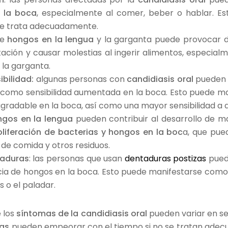
n la boca
, especialmente al comer, beber o hablar. E
se trata adecuadamente.
de
hongos en la lengua
y la garganta puede provocar dol
tación y causar molestias al ingerir alimentos, especialm
 la garganta.
ibilidad:
algunas personas con
candidiasis oral
pueden 
sí como sensibilidad aumentada en la boca. Esto puede 
gradable en la boca, así como una mayor sensibilidad a a
gos en la lengua
pueden contribuir al desarrollo de m
oliferación de bacterias y hongos en la boc
a, que pue
de comida y otros residuos.
taduras
: las personas que usan
dentaduras postizas
pued
cia de hongos en la boca. Esto puede manifestarse como 
s o el paladar.
 los
síntomas de la candidiasis oral
pueden variar en se
as
pueden empeorar con el tiempo si no se tratan adec