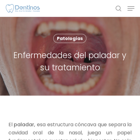
Skip
Men
to
search
main
content
Patologías
Enfermedades del paladar y
su tratamiento
El
paladar,
esa estructura cóncava que separa la
cavidad oral de la nasal, juega un papel