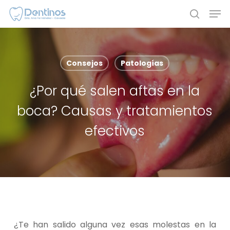
Skip
Men
to
search
main
content
Consejos
Patologías
¿Por qué salen aftas en la
boca? Causas y tratamientos
efectivos
¿Te han salido alguna vez esas molestas en la