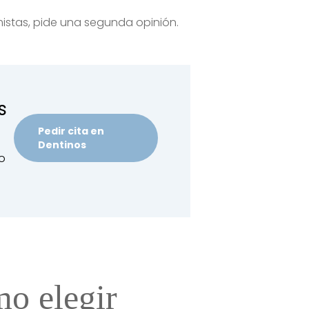
mistas, pide una segunda opinión.
s
Pedir cita en
Dentinos
o
mo elegir