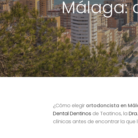
Málaga: 
¿Cómo elegir
ortodoncista en Má
Dental Dentinos
de Teatinos, la
Dra
clínicas antes de encontrar la que
Hit enter to search or ESC to close