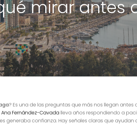
qué mirar antes d
laga
? Es una de las preguntas que más nos llegan antes de
. Ana Fernández-Cavada
lleva años respondiendo a paci
 les generaba confianza. Hay señales claras que ayudan 