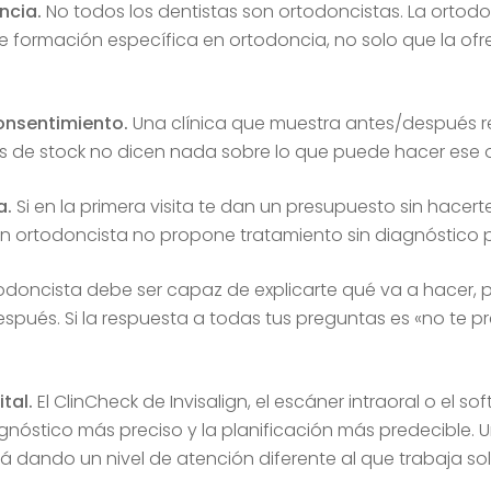
ncia.
No todos los dentistas son ortodoncistas. La ortodo
e formación específica en ortodoncia, no solo que la of
onsentimiento.
Una clínica que muestra antes/después re
s de stock no dicen nada sobre lo que puede hacer ese 
a.
Si en la primera visita te dan un presupuesto sin hacert
uen ortodoncista no propone tratamiento sin diagnóstico p
todoncista debe ser capaz de explicarte qué va a hacer, 
ués. Si la respuesta a todas tus preguntas es «no te p
tal.
El ClinCheck de Invisalign, el escáner intraoral o el s
nóstico más preciso y la planificación más predecible. 
á dando un nivel de atención diferente al que trabaja so