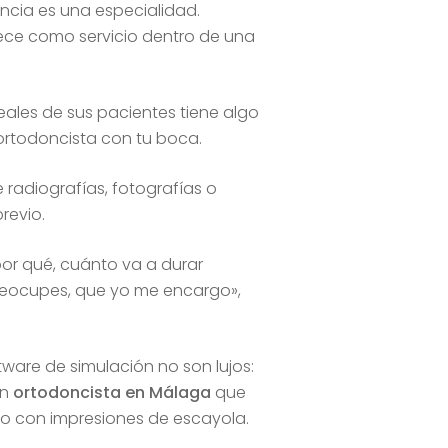
ncia es una especialidad.
rece como servicio dentro de una
ales de sus pacientes tiene algo
ortodoncista con tu boca.
e radiografías, fotografías o
revio.
por qué, cuánto va a durar
reocupes, que yo me encargo»,
oftware de simulación no son lujos:
Un
ortodoncista en Málaga
que
lo con impresiones de escayola.