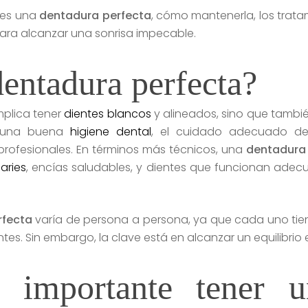
é es una
dentadura perfecta
, cómo mantenerla, los trata
ara alcanzar una sonrisa impecable.
entadura perfecta?
mplica tener
dientes blancos
y alineados, sino que tambié
de una buena
higiene dental
, el cuidado adecuado de
ofesionales. En términos más técnicos, una
dentadura
aries
, encías saludables, y dientes que funcionan ade
rfecta
varía de persona a persona, ya que cada uno tien
tes. Sin embargo, la clave está en alcanzar un equilibrio 
 importante tener u