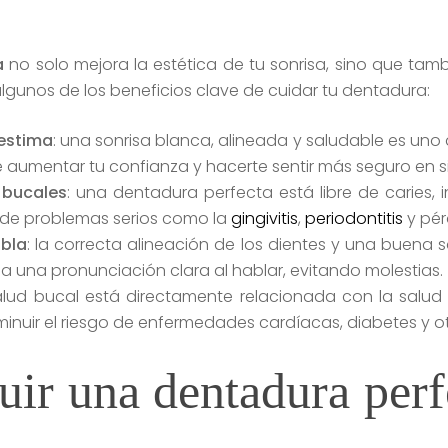
a
no solo mejora la estética de tu sonrisa, sino que tam
lgunos de los beneficios clave de cuidar tu dentadura:
oestima
: una sonrisa blanca, alineada y saludable es uno 
umentar tu confianza y hacerte sentir más seguro en sit
 bucales
: una dentadura perfecta está libre de caries,
go de problemas serios como la
gingivitis
,
periodontitis
y pér
abla
: la correcta alineación de los dientes y una buena
a una pronunciación clara al hablar, evitando molestias.
salud bucal está directamente relacionada con la salu
inuir el riesgo de enfermedades cardíacas, diabetes y o
ir una dentadura perfe