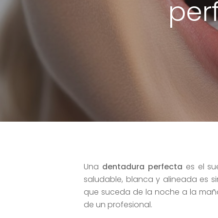
per
Una
dentadura perfecta
es el su
saludable, blanca y alineada es s
que suceda de la noche a la mañan
Hit enter to search or ESC to close
de un profesional.