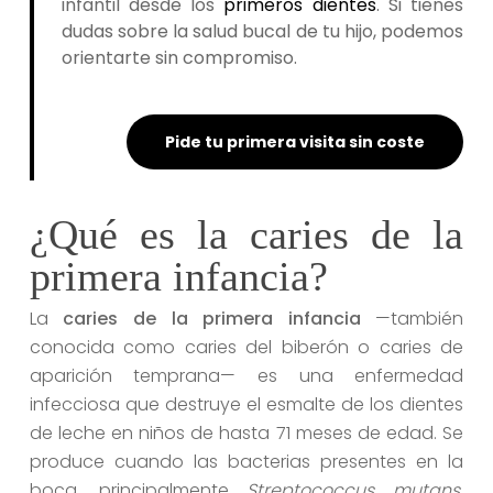
infantil desde los
primeros dientes
. Si tienes
dudas sobre la salud bucal de tu hijo, podemos
orientarte sin compromiso.
Pide tu primera visita sin coste
¿Qué es la caries de la
primera infancia?
La
caries de la primera infancia
—también
conocida como caries del biberón o caries de
aparición temprana— es una enfermedad
infecciosa que destruye el esmalte de los dientes
de leche en niños de hasta 71 meses de edad. Se
produce cuando las bacterias presentes en la
boca, principalmente
Streptococcus mutans
,