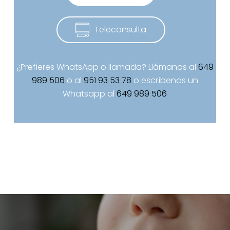
T
e
l
e
c
o
n
s
u
l
t
a
¿Prefieres WhatsApp o llamada? Llámanos al
649
989 506
o al
951 93 53 78
o escríbenos un
Whatsapp al
649 989 506