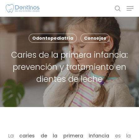
Skip
Men
to
search
main
content
Odontopediatría
Consejos
Caries de la primera infancia:
prevención y tratamiento en
dientes de leche
La
caries de la primera infancia
es la