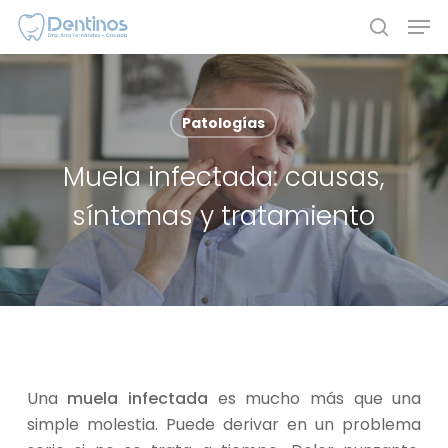
Skip
Men
to
search
main
content
Patologías
Muela infectada: causas,
síntomas y tratamiento
Una
muela infectada
es mucho más que una
simple molestia. Puede derivar en un problema