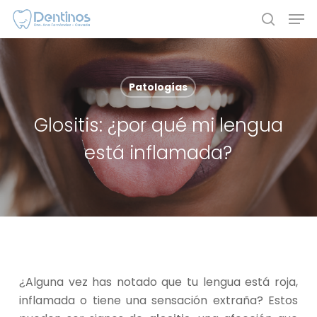
Skip
Men
to
search
main
content
Patologías
Glositis: ¿por qué mi lengua
está inflamada?
¿Alguna vez has notado que tu lengua está roja,
inflamada o tiene una sensación extraña? Estos