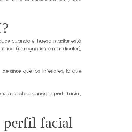
I?
oduce cuando el hueso maxilar está
etraída (retrognatismo mandibular),
 delante
que los inferiores, lo que
denciarse observando el
perfil facial
,
perfil facial