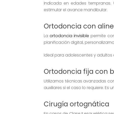
Indicada en edades tempranas. Ut
estimular el avance mandibular.
Ortodoncia con alin
La
ortodoncia invisible
permite cor
planificación digital, personaliza
Ideal para adolescentes y adultos q
Ortodoncia fija con 
Utilizamos técnicas avanzadas c
auxiliares si el caso lo requiere. 
Cirugía ortognática
En casos de Clase II esquelética s