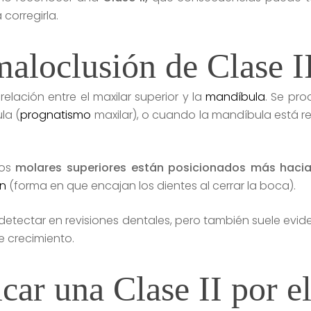
corregirla.
aloclusión de Clase I
relación entre el maxilar superior y la
mandíbula
. Se pr
la (
prognatismo
maxilar), o cuando la mandíbula está r
los
molares superiores están posicionados más hacia
ón
(forma en que encajan los dientes al cerrar la boca).
detectar en revisiones dentales, pero también suele evi
 crecimiento.
ar una Clase II por el 