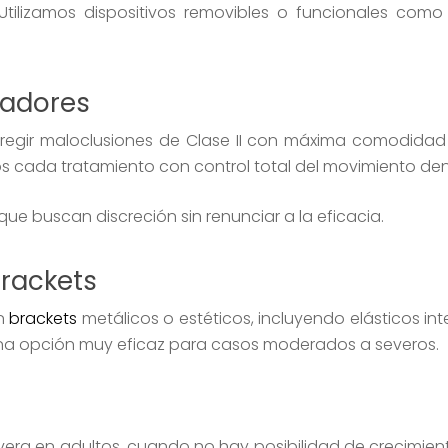
ilizamos dispositivos removibles o funcionales como
eadores
regir maloclusiones de Clase II con máxima comodidad y
mos cada tratamiento con control total del movimiento den
ue buscan discreción sin renunciar a la eficacia.
brackets
on
brackets
metálicos o estéticos, incluyendo elásticos int
Es una opción muy eficaz para casos moderados a severos.
evera en adultos, cuando no hay posibilidad de crecimien