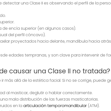
tectar una Clase II es observando el perfil de la person
do.
uperior.
a de encía superior (en algunos casos).
ual del perfil cóncavo).
 maxilar proyectados hacia delante, mandíbula hacia atrás
de edades tempranas, y son clave para intervenir de for
e causar una Clase II no tratada?
r más allá de la estética facial. Si no se corrige, puede g
ltad al masticar, deglutir o hablar correctamente.
 una mala distribución de las fuerzas masticatorias.
 ruidos en la
articulación temporomandibular
(ATM).