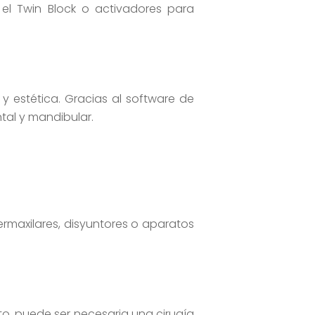
 el Twin Block o activadores para
 estética. Gracias al software de
tal y mandibular.
ermaxilares, disyuntores o aparatos
to, puede ser necesaria una cirugía