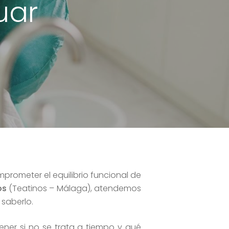
uar
prometer el equilibrio funcional de
os
(Teatinos – Málaga), atendemos
saberlo.
er si no se trata a tiempo y qué