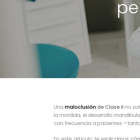
pe
Una
maloclusión
de Clase II
no sol
la mordida, el desarrollo mandibula
con frecuencia a pacientes —tanto
Hit enter to search or ESC to close
En este artículo te explicamos c