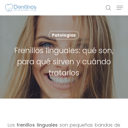
Skip
Men
to
search
main
content
Patologías
Frenillos linguales: qué son,
para qué sirven y cuándo
tratarlos
Los
frenillos linguales
son pequeñas bandas de