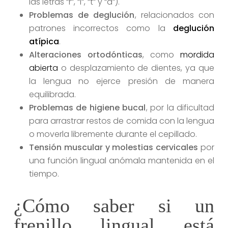
las letras “r”, “l”, “t” y “d”).
Problemas de deglución
, relacionados con
patrones incorrectos como la
deglución
atípica
.
Alteraciones ortodónticas
, como
mordida
abierta
o desplazamiento de dientes, ya que
la lengua no ejerce presión de manera
equilibrada.
Problemas de higiene bucal
, por la dificultad
para arrastrar restos de comida con la lengua
o moverla libremente durante el cepillado.
Tensión muscular y molestias cervicales
por
una función lingual anómala mantenida en el
tiempo.
¿Cómo saber si un
frenillo lingual está