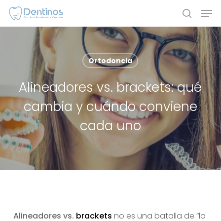
Skip
Men
to
search
main
content
Ortodoncia
Alineadores vs. brackets: qué
cambia y cuándo conviene
cada uno
Alineadores vs.
brackets
no es una batalla de “lo