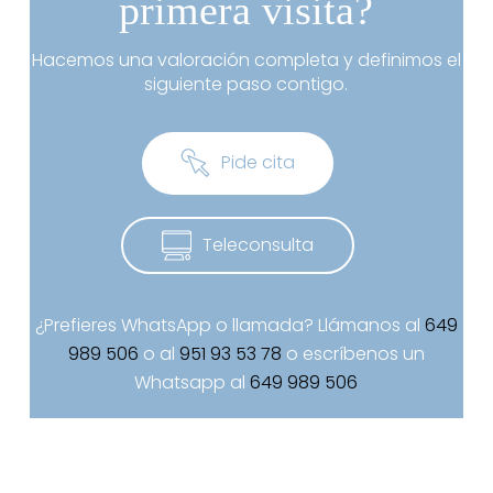
primera visita?
Hacemos una valoración completa y definimos el
siguiente paso contigo.
P
i
d
e
c
i
t
a
T
e
l
e
c
o
n
s
u
l
t
a
¿Prefieres WhatsApp o llamada? Llámanos al
649
989 506
o al
951 93 53 78
o escríbenos un
Whatsapp al
649 989 506