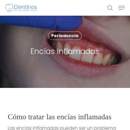
Skip
Men
to
search
main
content
Periodoncia
Encías Inflamadas
Cómo tratar las encías inflamadas
Las encías inflamadas pueden ser un problema