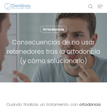
Skip
Men
to
search
main
content
Ortodoncia
Consecuencias de no usar
retenedores tras la ortodoncia
(y cómo solucionarlo)
Cuando finalizas un tratamiento con
ortodoncia