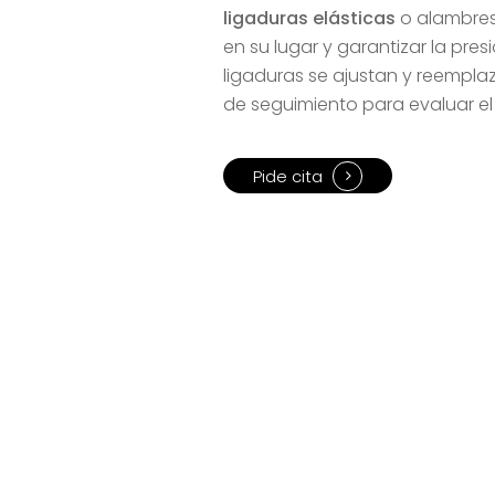
ligaduras elásticas
o alambres
en su lugar y garantizar la pre
ligaduras se ajustan y reempla
de seguimiento para evaluar el
Pide cita