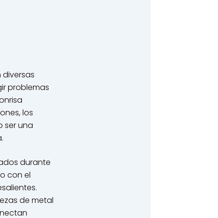
n diversas
gir problemas
onrisa
ones, los
 ser una
.
izados durante
o con el
salientes.
ezas de metal
onectan