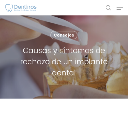
Skip
Men
to
search
main
content
Consejos
Causas y síntomas de
rechazo de un implante
dental
El rechazo de un implante dental es un escenario