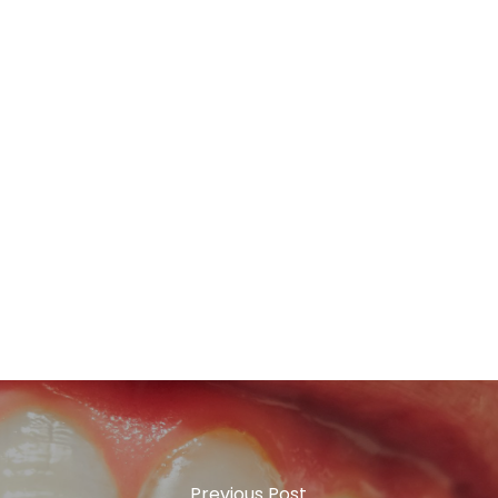
paciente, creamos un ambiente acogedor y
brindamos una atención cálida y comprensiva.
Nos esforzamos por ofrecer soluciones a medida,
abordando cada aspecto estético y funcional
para lograr sonrisas naturales y funcionales.
Nuestra clínica se compromete con la excelencia
en cada paso del tratamiento, asegurando la
satisfacción y confianza del paciente en el
resultado final.
Previous Post