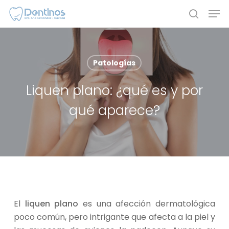
Skip
Men
to
search
main
content
Patologías
Liquen plano: ¿qué es y por
qué aparece?
El
liquen plano
es una afección dermatológica
poco común, pero intrigante que afecta a la piel y