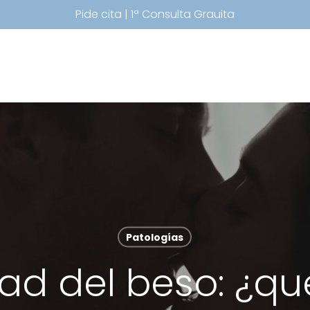
Pide cita | 1ª Consulta Grauita
Patologías
d del beso: ¿qu