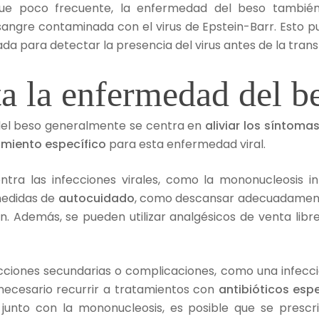
que poco frecuente, la enfermedad del beso también
angre contaminada con el virus de Epstein-Barr. Esto pu
a para detectar la presencia del virus antes de la trans
a la enfermedad del b
del beso generalmente se centra en
aliviar los síntoma
tamiento específico
para esta enfermedad viral.
ontra las infecciones virales, como la mononucleosis in
 medidas de
autocuidado
, como descansar adecuadamente
 Además, se pueden utilizar analgésicos de venta libre p
cciones secundarias o complicaciones, como una infecci
necesario recurrir a tratamientos con
antibióticos espe
junto con la mononucleosis, es posible que se prescri