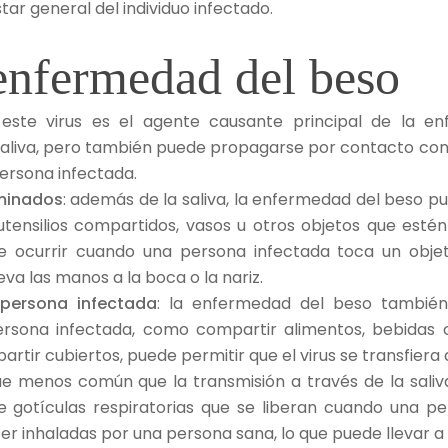
ar general del individuo infectado.
enfermedad del beso
 este virus es el agente causante principal de la e
 saliva, pero también puede propagarse por contacto c
ersona infectada.
minados
: además de la saliva, la enfermedad del beso p
ensilios compartidos, vasos u otros objetos que estén
e ocurrir cuando una persona infectada toca un obje
eva las manos a la boca o la nariz.
persona infectada
: la enfermedad del beso también
sona infectada, como compartir alimentos, bebidas o 
tir cubiertos, puede permitir que el virus se transfiera 
ue menos común que la transmisión a través de la saliva
 gotículas respiratorias que se liberan cuando una pe
er inhaladas por una persona sana, lo que puede llevar a l