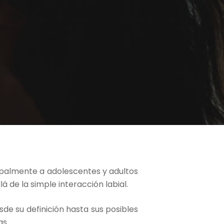
cipalmente a adolescentes y adultos
 de la simple interacción labial.
e su definición hasta sus posibles
as.