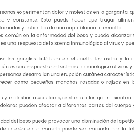
rsonas experimentan dolor y molestias en la garganta, q
udo y constante. Esto puede hacer que tragar aliment
amadas y cubiertas de una capa blanca o amarilla.
e es común en la enfermedad del beso y puede alcanzar
re es una respuesta del sistema inmunológico al virus y p
s:
los ganglios linfáticos en el cuello, las axilas y la
ación es una respuesta del sistema inmunológico al virus y
personas desarrollan una erupción cutánea característi
ecer como pequeñas manchas rosadas o rojizas en la 
es y molestias musculares, similares a los que se siente
dolores pueden afectar a diferentes partes del cuerpo y 
ad del beso puede provocar una disminución del apetito,
 de interés en la comida puede ser causada por la fat