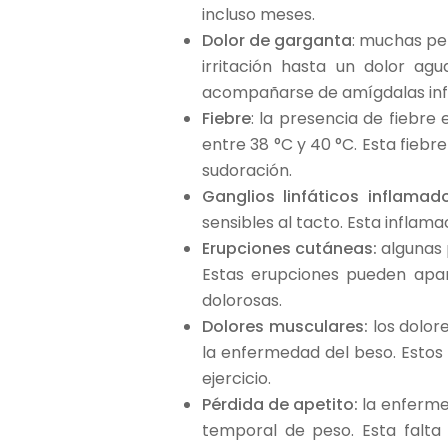
incluso meses.
Dolor de garganta
: muchas pe
irritación hasta un dolor ag
acompañarse de amígdalas infl
Fiebre
: la presencia de fiebr
entre 38 °C y 40 °C. Esta fieb
sudoración.
Ganglios linfáticos inflamado
sensibles al tacto. Esta inflam
Erupciones cutáneas:
algunas 
Estas erupciones pueden apar
dolorosas.
Dolores musculares:
los dolor
la enfermedad del beso. Estos 
ejercicio.
Pérdida de apetito:
la enfermed
temporal de peso. Esta falta