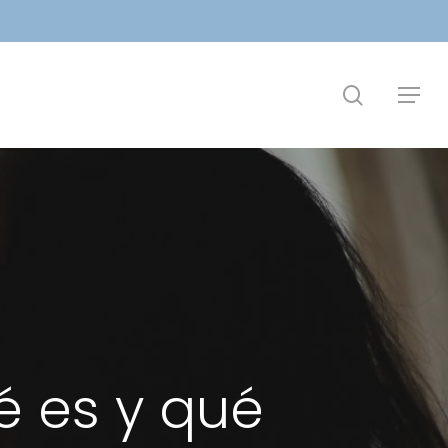
search
Menu
é es y qué