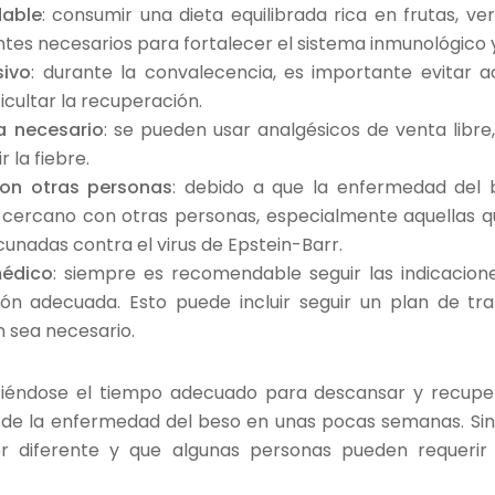
dable
: consumir una dieta equilibrada rica en frutas, v
ntes necesarios para fortalecer el sistema inmunológico 
sivo
: durante la convalecencia, es importante evitar a
icultar la recuperación.
a necesario
: se pueden usar analgésicos de venta libr
r la fiebre.
con otras personas
: debido a que la enfermedad del 
 cercano con otras personas, especialmente aquellas q
cunadas contra el virus de Epstein-Barr.
médico
: siempre es recomendable seguir las indicacio
ón adecuada. Esto puede incluir seguir un plan de tr
 sea necesario.
tiéndose el tiempo adecuado para descansar y recupe
de la enfermedad del beso en unas pocas semanas. Si
 diferente y que algunas personas pueden requeri