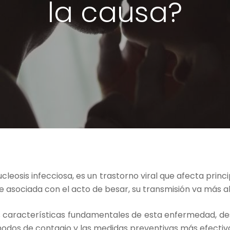
la causa?
leosis infecciosa, es un trastorno viral que afecta prin
asociada con el acto de besar, su transmisión va más allá
s características fundamentales de esta enfermedad, desd
odos de contagio y las medidas preventivas más efectiv