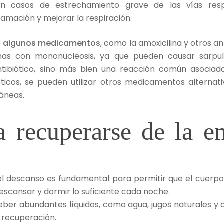
 En casos de estrechamiento grave de las vías resp
flamación y mejorar la respiración.
e
algunos medicamentos
, como la amoxicilina y otros ant
s con mononucleosis, ya que pueden causar sarpulli
ntibiótico, sino más bien una reacción común asocia
óticos, se pueden utilizar otros medicamentos altern
táneas.
a recuperarse de la e
l descanso es fundamental para permitir que el cuerpo
scansar y dormir lo suficiente cada noche.
beber abundantes líquidos, como agua, jugos naturales y 
 recuperación.