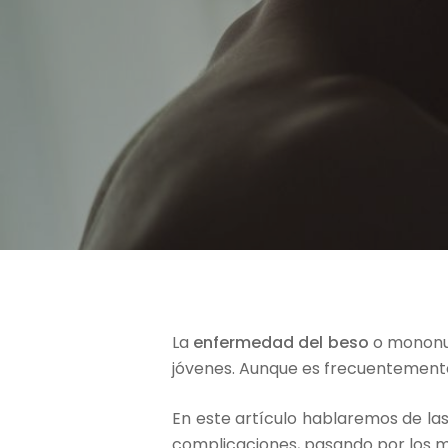
La
enfermedad del beso
o mononuc
jóvenes. Aunque es frecuentemente 
Hit enter to search or ESC to close
En este artículo hablaremos de la
complicaciones, pasando por los m