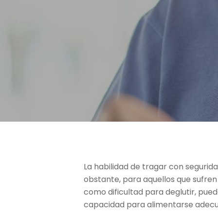
La habilidad de tragar con segurid
obstante, para aquellos que sufren 
como dificultad para deglutir, pue
Hit enter to search or ESC to close
capacidad para alimentarse adec