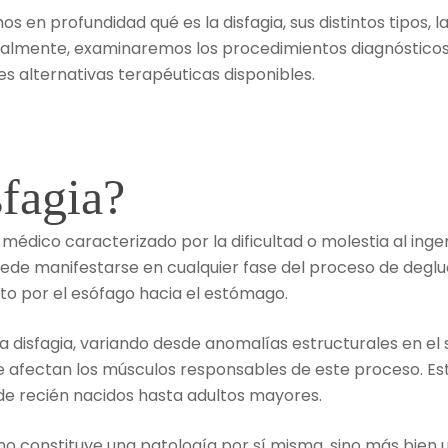
os en profundidad qué es la disfagia, sus distintos tipos, 
onalmente, examinaremos los procedimientos diagnóstico
s alternativas terapéuticas disponibles.
sfagia?
édico caracterizado por la dificultad o molestia al ingerir
uede manifestarse en cualquier fase del proceso de deglu
ito por el esófago hacia el estómago.
la disfagia, variando desde anomalías estructurales en el
 afectan los músculos responsables de este proceso. Est
sde recién nacidos hasta adultos mayores.
a no constituye una patología por sí misma, sino más bien