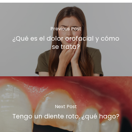
Previous Post
¿Qué es el dolor orofacial y cómo
se trata?
Next Post
Tengo un diente roto, ¿qué hago?