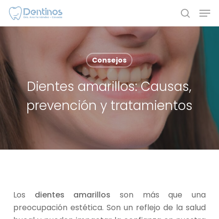
Skip
Men
to
search
main
content
Consejos
Dientes amarillos: Causas,
prevención y tratamientos
Los
dientes amarillos
son más que una
preocupación estética. Son un reflejo de la salud