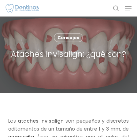
Skip
Men
to
search
main
content
Consejos
Ataches Invisalign: ¿qué son?
Los
ataches invisalign
son
pequeños y discretos
aditamentos de un tamaño de entre 1 y 3 mm, de
composite
(que se mimetiza con el color del